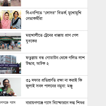
বিএনপিতে “দোসর” বিতর্ক, মুখোমুখি
নেতাকর্মীরা
মহাখালীতে ট্রেনের ধাক্কায় প্রাণ গেল
যুবকের
ফতুল্লায় বন্ধ গোডাউন থেকে গলিত লাশ
উদ্ধার, আটক ২
৩১ দফার প্রতিশ্রুতি রক্ষা না করাই কি
জুলাই সনদ পালনের নমুনা: মঞ্জু
নারায়ণগঞ্জে গ্যাস বিস্ফোরণে দগ্ধ শিশুর