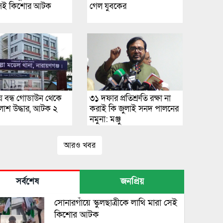
সেই কিশোর আটক
গেল যুবকের
ায় বন্ধ গোডাউন থেকে
৩১ দফার প্রতিশ্রুতি রক্ষা না
লাশ উদ্ধার, আটক ২
করাই কি জুলাই সনদ পালনের
নমুনা: মঞ্জু
আরও খবর
সর্বশেষ
জনপ্রিয়
সোনারগাঁয়ে স্কুলছাত্রীকে লাথি মারা সেই
কিশোর আটক