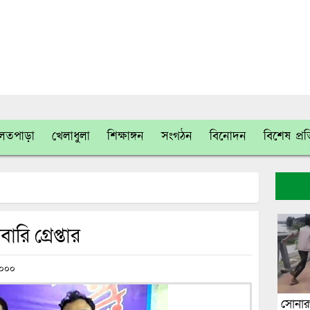
লতপাড়া
খেলাধুলা
শিক্ষাঙ্গন
সংগঠন
বিনোদন
বিশেষ প্র
ি গ্রেপ্তার
০০০
সোনারগা