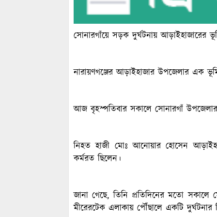
সোনারগাঁয়ে সড়ক দুর্ঘটনায় আড়াইহাজারের ভূম
নারায়ণগঞ্জের আড়াইহাজার উপজেলার এক ভূমি 
আজ বৃহস্পতিবার সকালে সোনারগাঁ উপজেলার ম
নিহত হাজী মোঃ আনোয়ার হোসেন আড়াইহাজা
কর্মরত ছিলেন।
জানা গেছে, তিনি প্রতিদিনের মতো সকালে 
মীরেরটেক এলাকায় পৌঁছালে একটি দুর্ঘটনার 