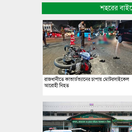
শহরের বাই
রাজধানীতে কাভার্ডভ্যানের চাপায় মোটরসাইকেল
আরোহী নিহত