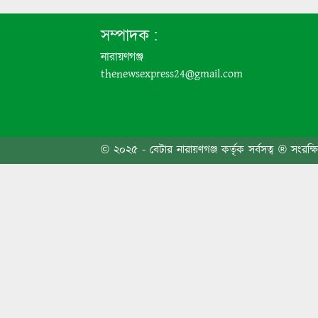
বিএনপি
সম্পাদক :
নারায়ণগঞ্জ
thenewsexpress24@gmail.com
মহাখাল
© ২০২৫ - বেটার নারায়ণগঞ্জ কর্তৃক সর্বসত্ব ® সংরক্ষ
ফতুল্ল
৩১ দফা
মঞ্জু