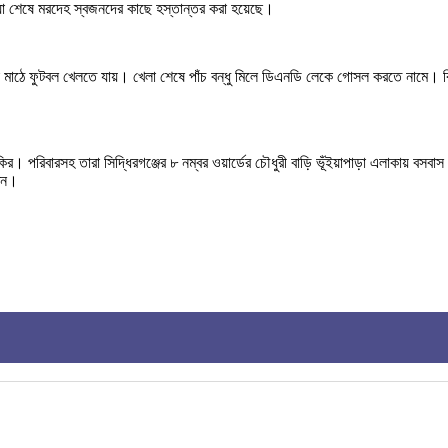
া শেষে মরদেহ স্বজনদের কাছে হস্তান্তর করা হয়েছে।
াভানা মাঠে ফুটবল খেলতে যায়। খেলা শেষে পাঁচ বন্ধু মিলে ডিএনডি লেকে গোসল করতে নামে
কির। পরিবারসহ তারা সিদ্ধিরগঞ্জের ৮ নম্বর ওয়ার্ডের চৌধুরী বাড়ি ভূঁইয়াপাড়া এলাকায় বসব
তেন।