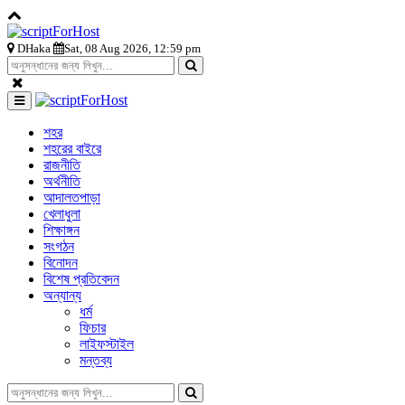
DHaka
Sat, 08 Aug 2026, 12:59 pm
শহর
শহরের বাইরে
রাজনীতি
অর্থনীতি
আদালতপাড়া
খেলাধুলা
শিক্ষাঙ্গন
সংগঠন
বিনোদন
বিশেষ প্রতিবেদন
অন্যান্য
ধর্ম
ফিচার
লাইফস্টাইল
মন্তব্য