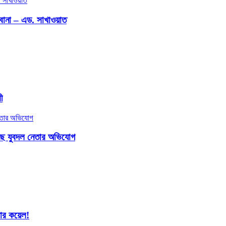
িবোনা – এড. সাখাওয়াত
ী
াছে যুবদল নেতার অভিযোগ
শার কয়েল!