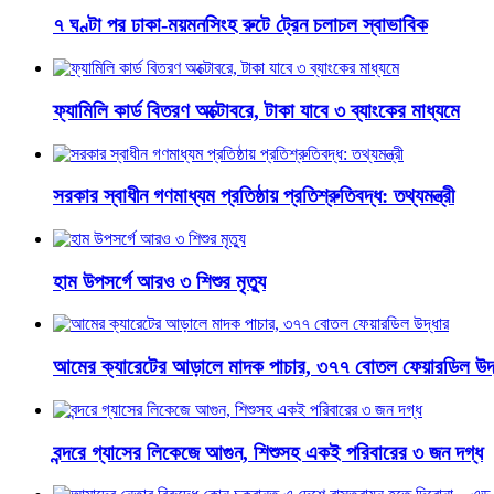
৭ ঘণ্টা পর ঢাকা-ময়মনসিংহ রুটে ট্রেন চলাচল স্বাভাবিক
ফ্যামিলি কার্ড বিতরণ অক্টোবরে, টাকা যাবে ৩ ব্যাংকের মাধ্যমে
সরকার স্বাধীন গণমাধ্যম প্রতিষ্ঠায় প্রতিশ্রুতিবদ্ধ: তথ্যমন্ত্রী
হাম উপসর্গে আরও ৩ শিশুর মৃত্যু
আমের ক্যারেটের আড়ালে মাদক পাচার, ৩৭৭ বোতল ফেয়ারডিল উদ্
বন্দরে গ্যাসের লিকেজে আগুন, শিশুসহ একই পরিবারের ৩ জন দগ্ধ