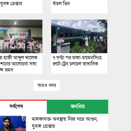
ুবক গ্রেপ্তার
বাঁচল তিন
লায় হাজী আব্দুল খালেক
৭ ঘণ্টা পর ঢাকা-ময়মনসিংহ
ডেশনের আলোচনা সভা
রুটে ট্রেন চলাচল স্বাভাবিক
দ ভ্রমণ
আরও খবর
সর্বশেষ
জনপ্রিয়
মাদকাসক্ত অবস্থায় নিজ ঘরে আগুন,
যুবক গ্রেপ্তার