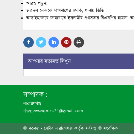
আরও পড়ুন:
ছাত্রদল নেতাকে প্রাণনাশের হুমকি, থানায় জিডি
আড়াইহাজারে জামায়াতে ইসলামীর পথসভায় বিএনপির হামলা, 
আপনার মতামত লিখুন :
সম্পাদক :
নারায়ণগঞ্জ
thenewsexpress24@gmail.com
© ২০২৫ - বেটার নারায়ণগঞ্জ কর্তৃক সর্বসত্ব ® সংরক্ষিত