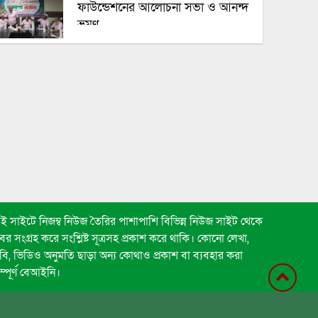
ফাউন্ডেশনের আলোচনা সভা ও আনন্দ
ভ্রমণ
৭ ঘণ্টা পর ঢাকা-ময়মনসিংহ রুটে ট্রেন
চলাচল স্বাভাবিক
ফ্যামিলি কার্ড বিতরণ অক্টোবরে, টাকা
যাবে ৩ ব্যাংকের মাধ্যমে
সরকার স্বাধীন গণমাধ্যম প্রতিষ্ঠায়
প্রতিশ্রুতিবদ্ধ: তথ্যমন্ত্রী
ই সাইটে নিজম্ব নিউজ তৈরির পাশাপাশি বিভিন্ন নিউজ সাইট থেকে
বর সংগ্রহ করে সংশ্লিষ্ট সূত্রসহ প্রকাশ করে থাকি। কোনো লেখা,
বি, ভিডিও অনুমতি ছাড়া অন্য কোথাও প্রকাশ বা ব্যবহার করা
হাম উপসর্গে আরও ৩ শিশুর মৃত্যু
ম্পূর্ণ বেআইনি।