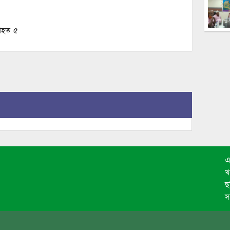
আহত ৫
এ
খ
ছ
স