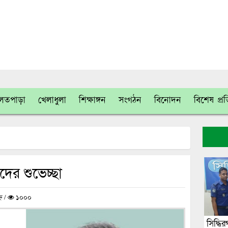
লতপাড়া
খেলাধুলা
শিক্ষাঙ্গন
সংগঠন
বিনোদন
বিশেষ প্র
দের শুভেচ্ছা
ন /
১০০০
সিদ্ধির