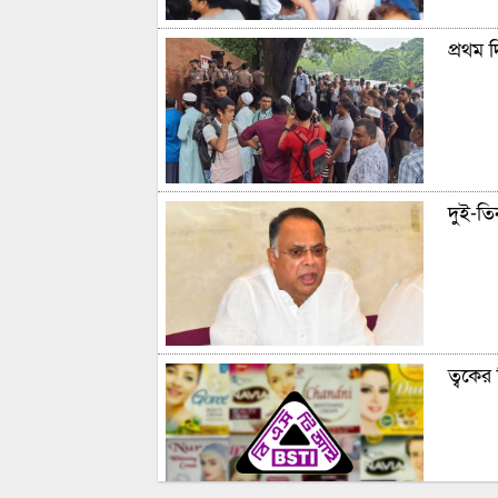
প্রথম 
দুই-তিন
ত্বকের