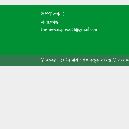
বন্দরে 
সম্পাদক :
নারায়ণগঞ্জ
thenewsexpress24@gmail.com
৬ দফা 
© ২০২৫ - বেটার নারায়ণগঞ্জ কর্তৃক সর্বসত্ব ® সংরক্ষ
এবার প
জনসাধা