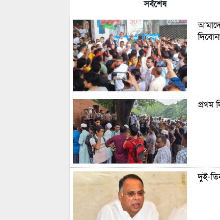
সর্বশেষ
আমাদের
দিবোন
প্রথম 
দুই-তিন