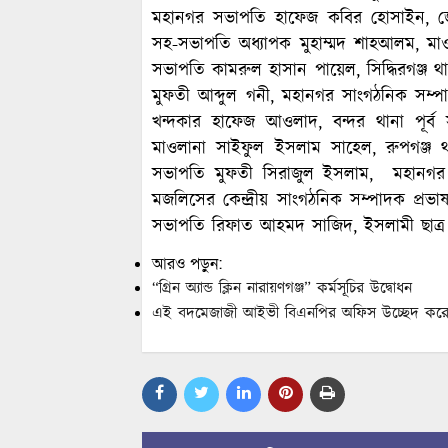
মহানগর সভাপতি হাফেজ কবির হোসাইন, জে
সহ-সভাপতি অধ্যাপক মুহাম্মদ শাহআলম, মাওলান
সভাপতি কামরুল হাসান পায়েল, সিদ্ধিরগঞ্জ 
মুফতী আব্দুল গনী, মহানগর সাংগঠনিক সম্প
খন্দকার হাফেজ আওলাদ, বন্দর থানা পূর
মাওলানা সাইফুল ইসলাম সাহেল, রুপগঞ্জ
সভাপতি মুফতী সিরাজুল ইসলাম, মহানগর উ
মজলিসের কেন্দ্রীয় সাংগঠনিক সম্পাদক প্র
সভাপতি রিফাত আহমদ সাজিদ, ইসলামী ছাত্র 
আরও পড়ুন:
“গ্রিন অ্যান্ড ক্লিন নারায়ণগঞ্জ” কর্মসূচির উদ্বোধন
এই বদমেজাজী আইভী বিএনপির অফিস উচ্ছেদ করেছ