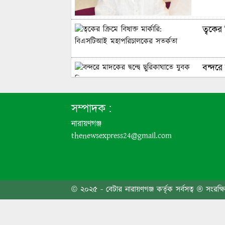
ত্বকের
বন্দরে 
৬ দফা 
সম্পাদক :
নারায়ণগঞ্জ
thenewsexpress24@gmail.com
এবার প
© ২০২৫ - বেটার নারায়ণগঞ্জ কর্তৃক সর্বসত্ব ® সংরক্ষ
জনসাধা