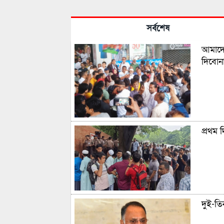
সর্বশেষ
আমাদের
দিবোন
প্রথম 
দুই-তিন