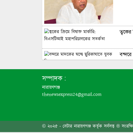
ত্বকের
বন্দরে 
৬ দফা 
সম্পাদক :
নারায়ণগঞ্জ
thenewsexpress24@gmail.com
এবার প
জনসাধা
© ২০২৫ - বেটার নারায়ণগঞ্জ কর্তৃক সর্বসত্ব ® সংরক্ষ