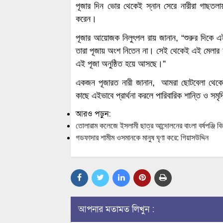
পূজার দিন ভোর থেকেই স্নান সেরে নারীরা গাছতলায়
করেন।
পূজার আয়োজক নিলুৎপল রায় জানান, “শুরুর দিকে এই
তারা পূজায় অংশ নিতেন না। সেই থেকেই এই মেলার না
এই পূজা অনুষ্ঠিত হয়ে আসছে।”
একজন পূজারত নারী জানান, আমরা ছোটবেলা থেকেই 
কাছে এইভাবে প্রার্থনা করলে পারিবারিক শান্তি ও সম
আরও পড়ুন:
তোলারাম কলেজে ইসলামী ছাত্র আন্দোলনের বাংলা বর্ষপঞ্জি ব
গডফাদার শামীম ওসমানকে মানুষ ঘৃণা করে: গিয়াসউদ্দিন
আপনার মতামত লিখুন :