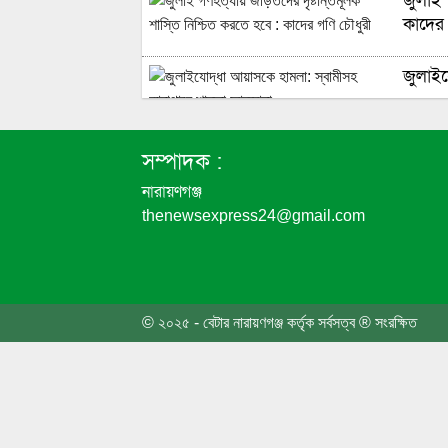
জুলাই 
কাদের 
জুলাইয
চাষাঢ়া
সম্পাদক :
নারায়ণগঞ্জ
thenewsexpress24@gmail.com
জুলাই 
জুলাই 
© ২০২৫ - বেটার নারায়ণগঞ্জ কর্তৃক সর্বসত্ব ® সংরক্ষিত
গণঅভ্য
মন্ত্রী