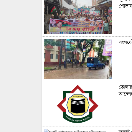
শোভাযা
সংঘর্ষ
তোলারা
আন্দো