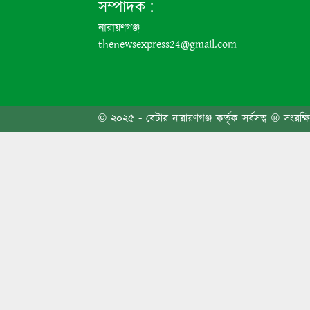
সম্পাদক :
নারায়ণগঞ্জ
thenewsexpress24@gmail.com
রাষ্ট্
© ২০২৫ - বেটার নারায়ণগঞ্জ কর্তৃক সর্বসত্ব ® সংরক্ষ
বগুড়া
রাজধা