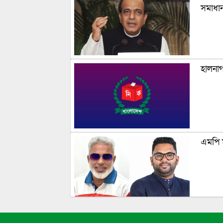
সমাধান
হালনা
এমপি ম
আড়াইহা