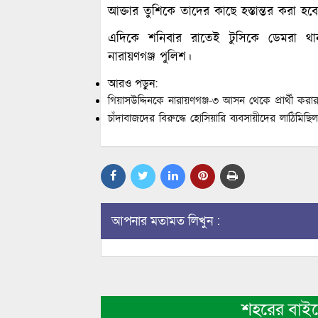
আক্তার তুশিকে তাদের কাছে হস্তান্তর করা হব
এদিকে শনিবার রাতেই টুসিকে ডেমরা থানা
নারায়ণগঞ্জ পুলিশ।
আরও পড়ুন:
গিয়াসউদ্দিনকে নারায়ণগঞ্জ-৩ আসন থেকে প্রার্থী করার
চাঁদাবাজদের বিরুদ্ধে হোসিয়ারি ব্যবসায়ীদের লাঠিমিছিল
আপনার মতামত লিখুন :
শহরের বাই