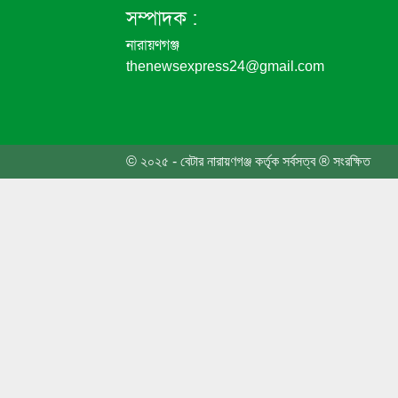
চাষাঢ়া
সম্পাদক :
নারায়ণগঞ্জ
thenewsexpress24@gmail.com
জুলাই 
জুলাই 
© ২০২৫ - বেটার নারায়ণগঞ্জ কর্তৃক সর্বসত্ব ® সংরক্ষিত
গণঅভ্য
মন্ত্রী
কলেজ 