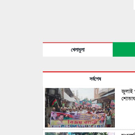
খেলাধুলা
সর্বশেষ
জুলাই 
শোভাযা