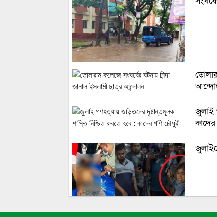
সংঘর্ষ
তোলারা
আন্দো
জুলাই 
কাদের 
জুলাইয