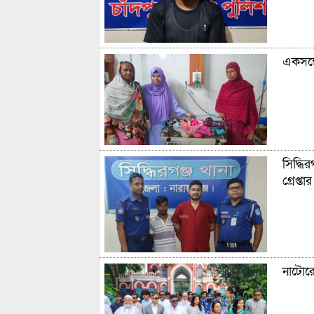
একসঙ্গ
সিদ্ধি
গ্রেপ্তার
নাটোরে 