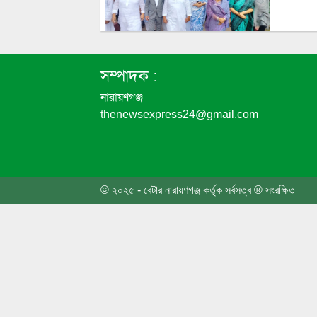
প্রতিটি
সম্পাদক :
নারায়ণগঞ্জ
thenewsexpress24@gmail.com
কুমিল্
ভ্রমণ
© ২০২৫ - বেটার নারায়ণগঞ্জ কর্তৃক সর্বসত্ব ® সংরক্ষিত
৭ ঘণ্ট