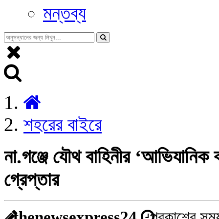
মন্তব্য
শহরের বাইরে
না.গঞ্জে যৌথ বাহিনীর ‘আভিযানিক
গ্রেপ্তার
thenewsexpress24
প্রকাশের সময় 