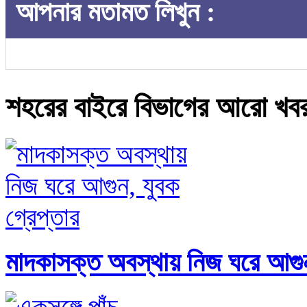
আপনার মতামত লিখুন :
শহরের বাইরে বিভাগের আরো খব
মাদকাসক্ত অবস্থায় নিজ ঘরে আগুন