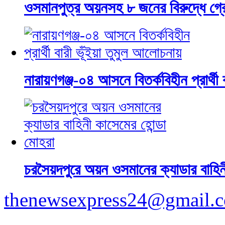
ওসমানপুত্র অয়নসহ ৮ জনের বিরুদ্ধে গ্র
নারায়ণগঞ্জ-০৪ আসনে বিতর্কবিহীন প্রার্থী
চরসৈয়দপুরে অয়ন ওসমানের ক্যাডার বাহিন
thenewsexpress24@gmail.