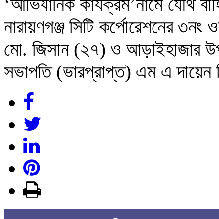
‘আভিযানিক কার্যক্রম’নামে যৌথ বাহ
নারায়ণগঞ্জ সিটি কর্পোরেশনের ৩নং ও
মো. জিসান (২৭) ও আড়াইহাজার উপ
সভাপতি (ভারপ্রাপ্ত) এম এ দায়েন