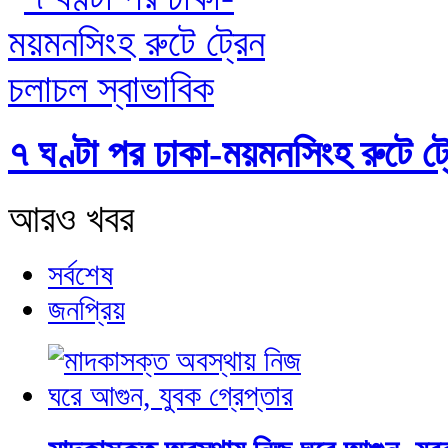
৭ ঘণ্টা পর ঢাকা-ময়মনসিংহ রুটে ট
আরও খবর
সর্বশেষ
জনপ্রিয়