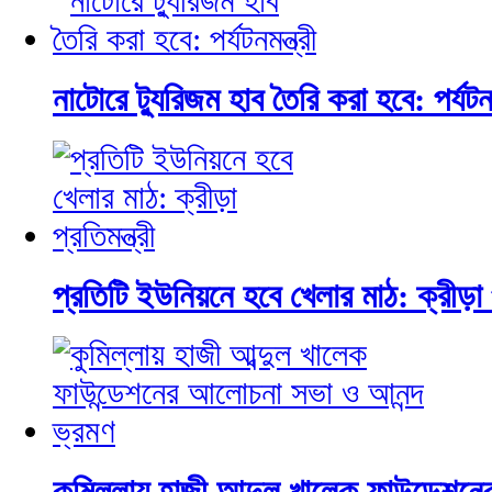
নাটোরে ট্যুরিজম হাব তৈরি করা হবে: পর্যটনমন
প্রতিটি ইউনিয়নে হবে খেলার মাঠ: ক্রীড়া প্
কুমিল্লায় হাজী আব্দুল খালেক ফাউন্ডেশ