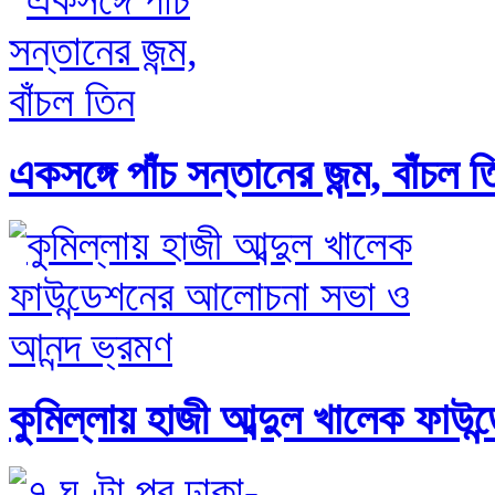
একসঙ্গে পাঁচ সন্তানের জন্ম, বাঁচল ত
কুমিল্লায় হাজী আব্দুল খালেক ফা