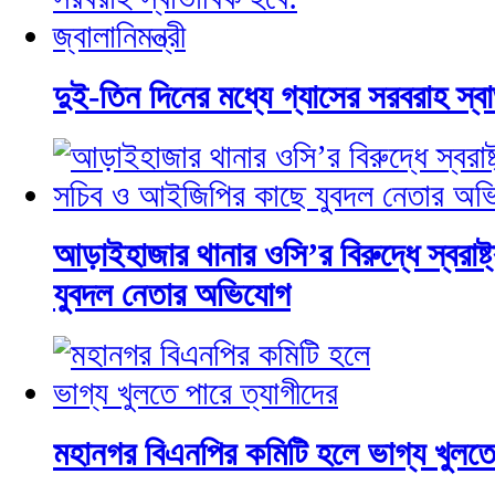
দুই-তিন দিনের মধ্যে গ্যাসের সরবরাহ স্বাভ
আড়াইহাজার থানার ওসি’র বিরুদ্ধে স্বরাষ
যুবদল নেতার অভিযোগ
মহানগর বিএনপির কমিটি হলে ভাগ্য খুলতে 